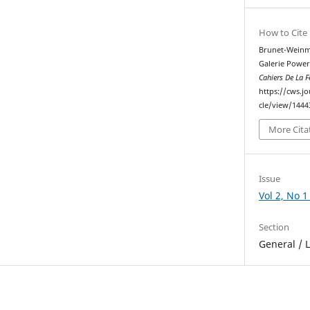
How to Cite
Brunet-Weinman
Galerie Powe
Cahiers De La
https://cws.j
cle/view/1444
More Cita
Issue
Vol 2, No 1
Section
General / 