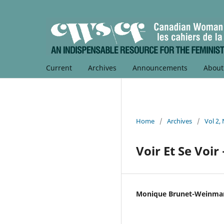
Current
Archives
Announcements
Abou
Home
/
Archives
/
Vol 2,
Voir Et Se Voi
Monique Brunet-Weinma