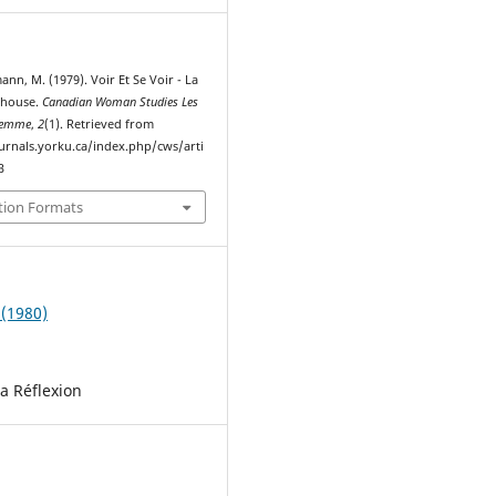
n, M. (1979). Voir Et Se Voir - La
rhouse.
Canadian Woman Studies Les
 Femme
,
2
(1). Retrieved from
ournals.yorku.ca/index.php/cws/arti
3
tion Formats
 (1980)
La Réflexion