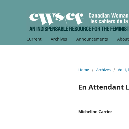
Current
Archives
Announcements
Abou
Home
/
Archives
/
Vol 1,
En Attendant L
Micheline Carrier