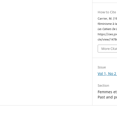
How to Cite
Carrier, M. (1
féminisme à 
Les Cahiers De
https://cws.j
cle/view/1478
More Cita
Issue
Vol 1, No 2
Section
Femmes et 
Past and p