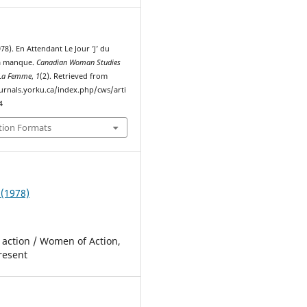
978). En Attendant Le Jour ’J’ du
la manque.
Canadian Woman Studies
 La Femme
,
1
(2). Retrieved from
ournals.yorku.ca/index.php/cws/arti
4
tion Formats
 (1978)
action / Women of Action,
resent