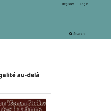
Register
Login
Search
galité au-delâ