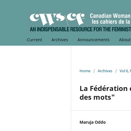
Current
Archives
Announcements
Abou
Home
/
Archives
/
Vol 6,
La Fédération 
des mots"
Maruja Oddo