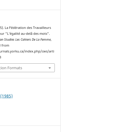
1
). La Fédération des Travailleurs
ur "L’égalité au-delâ des mots".
n Studies Les Cahiers De La Femme
,
d from
ournals.yorku.ca/index.php/cws/arti
3
tion Formats
 (1985)