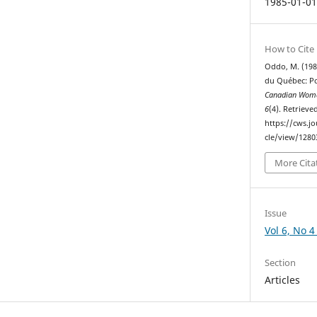
1985-01-0
How to Cite
Oddo, M. (1985
du Québec: Po
Canadian Woma
6
(4). Retrieve
https://cws.j
cle/view/1280
More Cita
Issue
Vol 6, No 4
Section
Articles