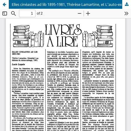
Elles cinéastes ad lib 1895-1981, Thérèse Lamartine, et L'auto-examen, un geste de santé, Le centre de santé des femmes