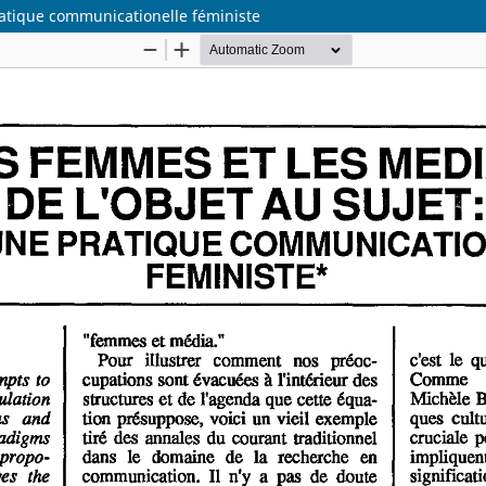
ratique communicationelle féministe